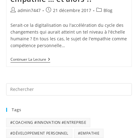
Auteur/autrice
Publication
Post
admin7447
21 décembre 2017
Blog
de
publiée :
category:
la
Serait-ce la digitalisation ou l'accélération du cycle des
publication :
changements qui aurait atteint un tel niveau à l'échelle
humaine ? En tous les cas, le sujet de l'empathie comme
compétence personnelle…
Il
Continuer La Lecture
Faut
Développer
Mon
Empathie
…
Et
Alors
!?
Tags
#COACHING #INNOVATION #ENTREPRISE
#DÉVELOPPEMENT PERSONNEL
#EMPATHIE