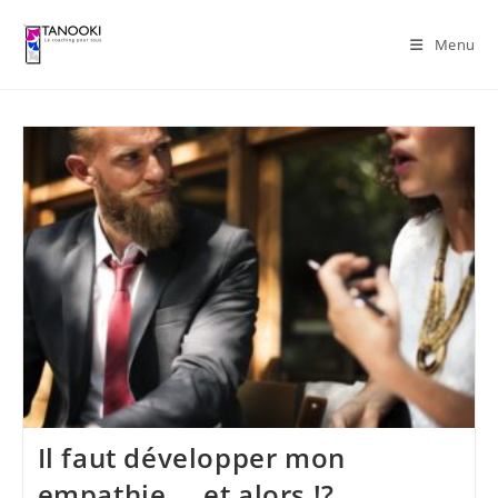
Skip
to
Menu
content
Il faut développer mon
empathie … et alors !?