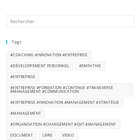
…
Sauf
L’organisation
D’entreprise
!?
Tags
#COACHING #INNOVATION #ENTREPRISE
#DÉVELOPPEMENT PERSONNEL
#EMPATHIE
#ENTREPRISE
#ENTREPRISE #FORMATION #CONTINUE #TRANSVERSE
#MANAGEMENT #COMMUNICATION
#ENTREPRISE #INNOVATION #MANAGEMENT #STRATÉGIE
#MANAGEMENT
#ORGANISATION #CHANGEMENT #QVT #MANAGEMENT
DOCUMENT
LIVRE
VIDEO