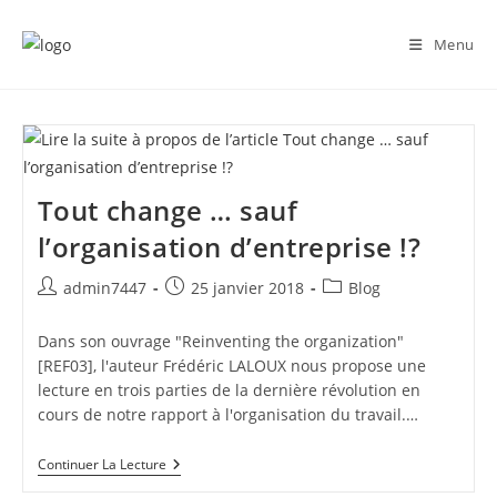
Skip
to
Menu
content
Tout change … sauf
l’organisation d’entreprise !?
Auteur/autrice
Publication
Post
admin7447
25 janvier 2018
Blog
de
publiée :
category:
la
Dans son ouvrage "Reinventing the organization"
publication :
[REF03], l'auteur Frédéric LALOUX nous propose une
lecture en trois parties de la dernière révolution en
cours de notre rapport à l'organisation du travail.…
Tout
Continuer La Lecture
Change