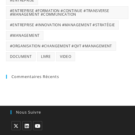
#ENTREPRISE
#ENTREPRISE #FORMATION #CONTINUE #TRANSVERSE
#MANAGEMENT #COMMUNICATION
#ENTREPRISE #INNOVATION #MANAGEMENT #STRATÉGIE
#MANAGEMENT
#ORGANISATION #CHANGEMENT #QVT #MANAGEMENT
DOCUMENT
LIVRE
VIDEO
Commentaires Récents
Nous Suivre
S’ouvre
S’ouvre
S’ouvre