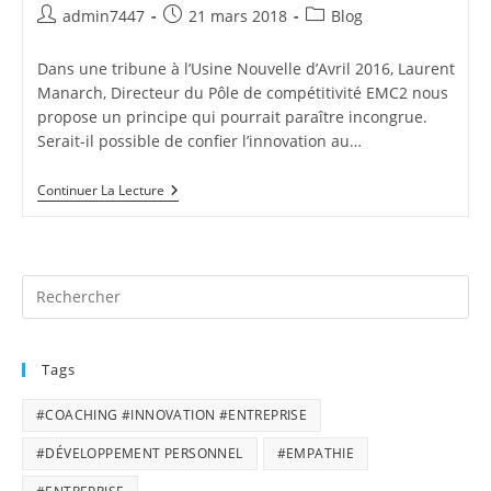
Auteur/autrice
Publication
Post
admin7447
21 mars 2018
Blog
de
publiée :
category:
la
Dans une tribune à l’Usine Nouvelle d’Avril 2016, Laurent
publication :
Manarch, Directeur du Pôle de compétitivité EMC2 nous
propose un principe qui pourrait paraître incongrue.
Serait-il possible de confier l’innovation au…
De
Continuer La Lecture
L’innovation
En
Coaching
Professionnel
…
Tags
#COACHING #INNOVATION #ENTREPRISE
#DÉVELOPPEMENT PERSONNEL
#EMPATHIE