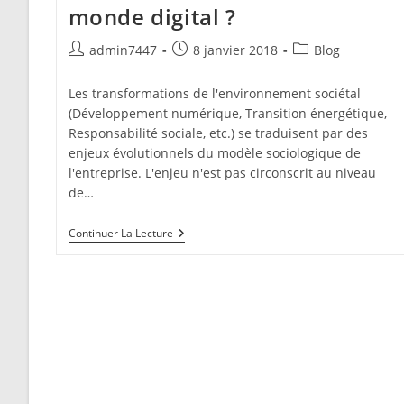
monde digital ?
Auteur/autrice
Publication
Post
admin7447
8 janvier 2018
Blog
de
publiée :
category:
la
Les transformations de l'environnement sociétal
publication :
(Développement numérique, Transition énergétique,
Responsabilité sociale, etc.) se traduisent par des
enjeux évolutionnels du modèle sociologique de
l'entreprise. L'enjeu n'est pas circonscrit au niveau
de…
Comment
Continuer La Lecture
Se
Former
Dans
Un
Monde
Digital
?