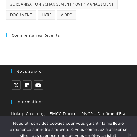
#ORGANISATION #CHANGEMENT #QVT #MANAGEMENT
DOCUMENT
LIVRE
VIDEO
Commentaires Récents
Nous Suivre
S’ouvre
S’ouvre
S’ouvre
dans
dans
dans
Informations
un
un
un
Linkup Coaching
|
EMCC France
|
RNCP – Diplôme d’Etat
nouvel
nouvel
nouvel
onglet
onglet
onglet
Nous utilisons des cookies pour vous garantir la meilleure
expérience sur notre site web. Si vous continuez à utiliser ce
site, nous supposerons que vous en êtes satisfait.