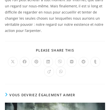
un regard sur nous-même. Mais finalement, il est si long et
difficile de regarder en nous pour accueillir et tenter de
changer les seules choses sur lesquelles nous aurions un
véritable pouvoir : notre regard sur notre existence et notre
action pour l’arpenter.
PARTAGER
PLEASE SHARE THIS
CE
CONTENU
Ouvrir
Ouvrir
Ouvrir
Ouvrir
Ouvrir
Ouvrir
Ouvrir
Ouvrir
dans
dans
dans
dans
dans
dans
dans
dans
une
une
une
une
une
une
une
une
Ouvrir
Ouvrir
autre
autre
autre
autre
autre
autre
autre
autre
dans
dans
fenêtre
fenêtre
fenêtre
fenêtre
fenêtre
fenêtre
fenêtre
fenêtre
une
une
autre
autre
fenêtre
fenêtre
VOUS DEVRIEZ ÉGALEMENT AIMER